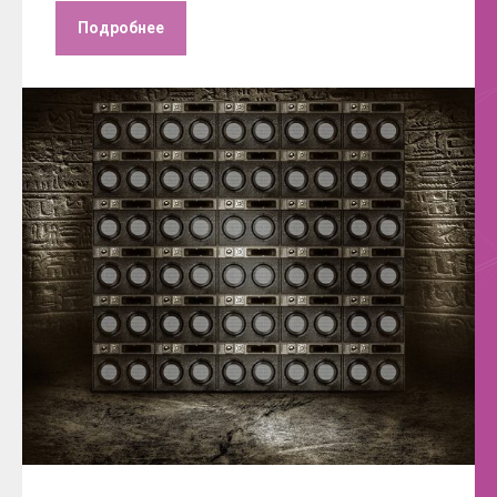
Подробнее